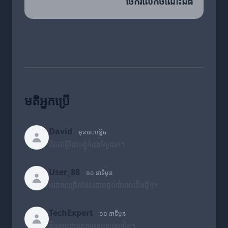
ចែករំលែកចំណេះដឹង
មតិអ្នកប្រើ
David
មុននេះបន្តិច
ពិតជាអ្វីដែលខ្ញុំកំពុងស្វែងរក។
User_88
១០ នាទីមុន
អរគុណច្រើនដែលបានផ្តល់ចំណេះដឹងថ្មីៗ។
TechExpert
១០ នាទីមុន
នឹងតាមដានរាល់អត្ថបទបន្តទៀត។