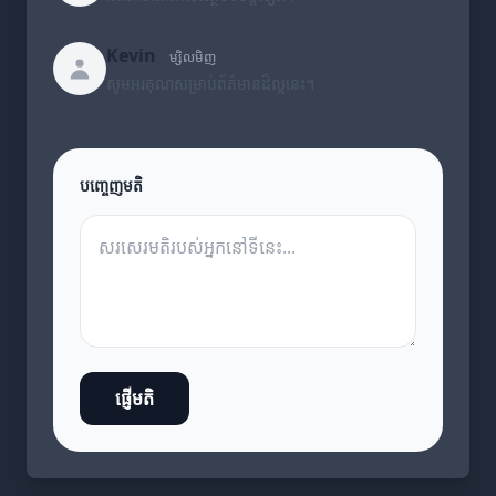
Kevin
ម្សិលមិញ
សូមអរគុណសម្រាប់ព័ត៌មានដ៏ល្អនេះ។
បញ្ចេញមតិ
ផ្ញើមតិ