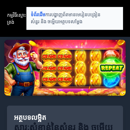
កម្មវិធីស្មោះ
ទំព័រដើម
ការបង្ហាញព័តមាន
មេរៀនបង្រៀន
ត្រង់
សំនួរ និង ចម្លើយ
អត្ថបទសម្តែង
អត្ថបទលម្អិត
សារៈសំខាន់នៃសំនួរ និង ចម្លើយ