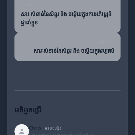
មុន
សារៈសំខាន់នៃសំនួរ និង ចម្លើយក្នុងការអភិវឌ្ឍន៍
ផ្ទាល់ខ្លួន
បន្ទាប់
សារៈសំខាន់នៃសំនួរ និង ចម្លើយក្នុងវប្បធម៌
មតិអ្នកប្រើ
Chris
មុននេះបន្តិច