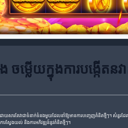
 ចម្លើយក្នុងការបង្កើតនវានុ
សំខាន់ដោយសារតែវាជា​ទំនាក់ទំនងមួយដែលនាំឱ្យមានការបញ្ចេញគំនិតថ្មីៗ។ សំន
ស្វែងយល់ និងការអភិវឌ្ឍន៍នូវគំនិតថ្មីៗ។