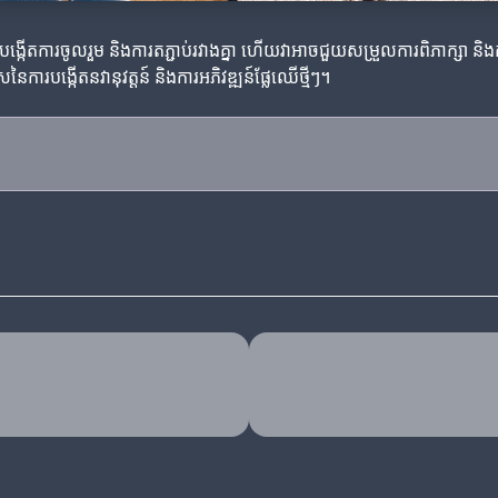
ើតការចូលរួម និងការតភ្ជាប់រវាងគ្នា ហើយវាអាចជួយសម្រួលការពិភាក្សា និងការប
ារបង្កើតនវានុវត្តន៍ និងការអភិវឌ្ឍន៍ផ្លែឈើថ្មីៗ។