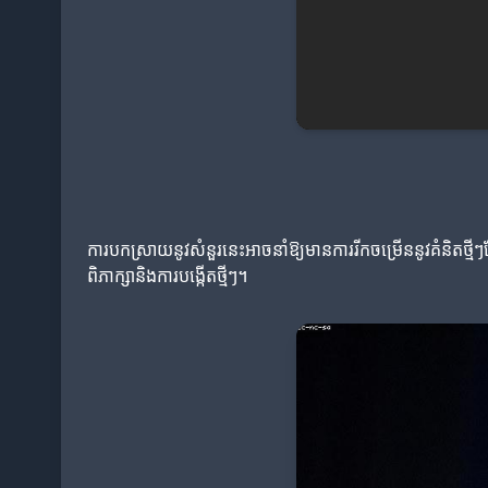
ការបកស្រាយនូវសំនួរនេះអាចនាំឱ្យមានការរីកចម្រើននូវគំនិតថ្ម
ពិភាក្សានិងការបង្កើតថ្មីៗ។