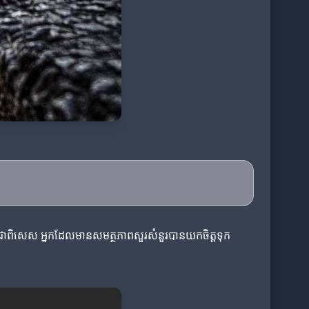
ម្អ។ ជាពិសេស អ្នកដែលមានសមត្ថភាពសួរសំនួរបានយកចិត្តទុក