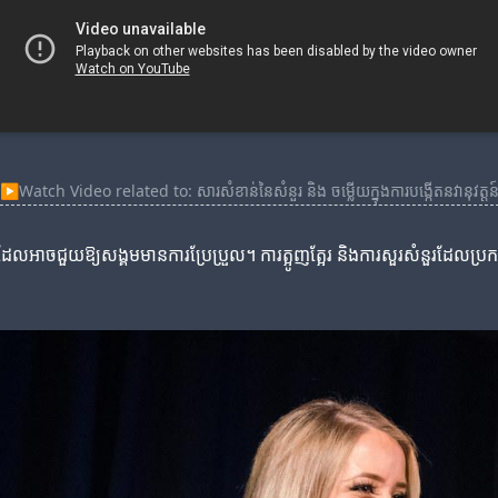
▶
Watch Video related to: សារសំខាន់នៃសំនួរ និង ចម្លើយក្នុងការបង្កើតនវានុវត្តន
ីៗដែលអាចជួយឱ្យសង្គមមានការប្រែប្រួល។ ការត្អូញត្អែរ និងការសួរសំនួរដែលប្