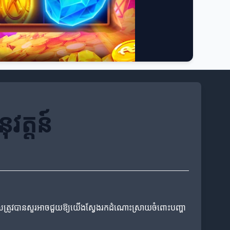
វត្តន៍
ួរដែលត្រូវបានសួរអាចជួយឱ្យយើងស្វែងរកដំណោះស្រាយចំពោះបញ្ហា