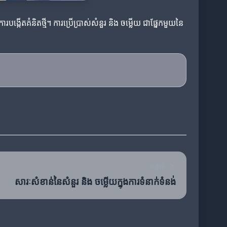
ង្កើតគំនិតថ្មី។ ការប្រើប្រាស់សំនួរ និង ចម្លើយ ជាផ្នែកមួយនៃ
បន្ទាប់
សារៈសំខាន់នៃសំនួរ និង ចម្លើយក្នុងការទំនាក់ទំនង់