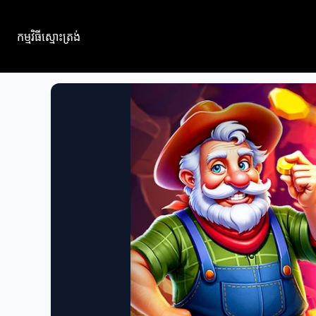
កម្មវិធីស្មោះត្រង់