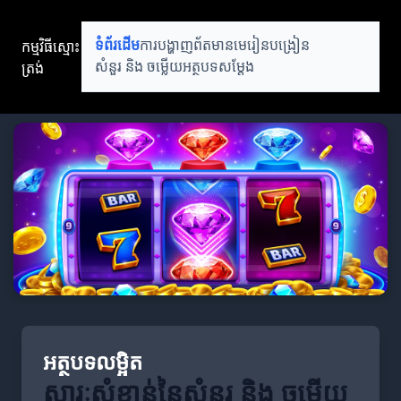
កម្មវិធីស្មោះ
ទំព័រដើម
ការបង្ហាញព័តមាន
មេរៀនបង្រៀន
ត្រង់
សំនួរ និង ចម្លើយ
អត្ថបទសម្តែង
អត្ថបទលម្អិត
សារៈសំខាន់នៃសំនួរ និង ចម្លើយ