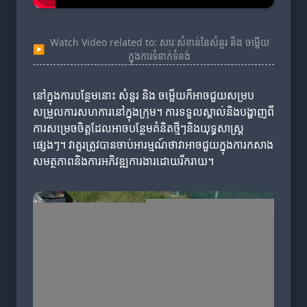
Watch Video related to: សារៈសំខាន់នៃសំនួរ និង ចម្លើយ
▶
ក្នុងការទំនាក់ទំនង់
នៅក្នុងការបន្ថែមនោះ សំនួរ និង ចម្លើយក៏អាចជួយសម្រប
សម្រួលការសហការនៅក្នុងក្រុម។ ការទទួលស្គាល់និងបង្ហាញពី
ការសម្រេចចិត្តដែលអាចបន្ថែមគំនិតថ្មីៗនិងយុទ្ធសាស្ត្រ
ផ្សេងៗ។ វាគួរត្រូវបានចាប់អារម្មណ៍ថាវាអាចជួយក្នុងការកសាង
សមត្ថភាពនិងការអភិវឌ្ឍការងារដោយរីករាយ។