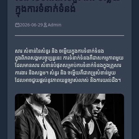
ក្នុងការទំនាក់ទំនង់
2026-06-29
Admin
សារៈសំខាន់នៃសំនួរ និង ចម្លើយក្នុងការទំនាក់ទំនង
ក្នុងពិភពសង្គមបច្ចុប្បន្ននេះ ការទំនាក់ទំនងគឺជាសកម្មភាពមួយ
ដែលមានសារៈសំខាន់បំផុតសម្រាប់ការទំនាក់ទំនងក្នុងគ្រួសារ
ការងារ និងសង្គម។ សំនួរ និង ចម្លើយគឺជាគម្រូសំខាន់មួយ
ដែលអាចជួយផ្តល់នូវភាពយន្តច្បាស់លាស់ និងការយល់ដឹង។