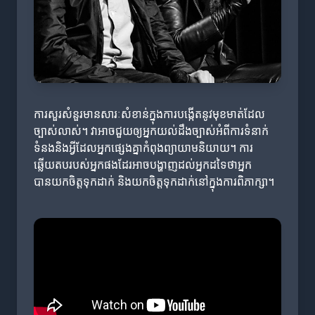
ការសួរសំនួរមានសារៈសំខាន់ក្នុងការបង្កើតនូវមុខមាត់ដែល
ច្បាស់លាស់។ វាអាចជួយឲ្យអ្នកយល់ដឹងច្បាស់អំពីការទំនាក់
ទំនងនិងអ្វីដែលអ្នកផ្សេងគ្នាកំពុងព្យាយាមនិយាយ។ ការ
ឆ្លើយតបរបស់អ្នកផងដែរអាចបង្ហាញដល់អ្នកដទៃថាអ្នក
បានយកចិត្តទុកដាក់ និងយកចិត្តទុកដាក់នៅក្នុងការពិភាក្សា។