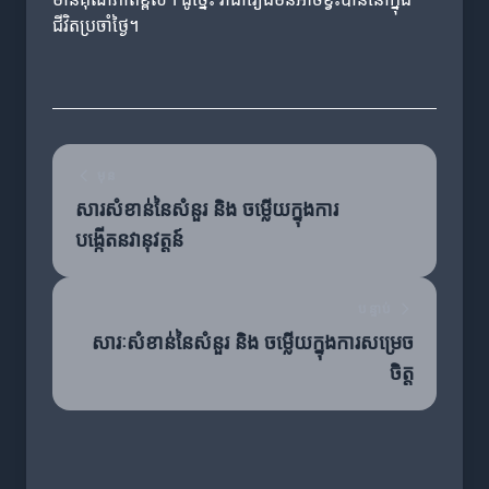
ជីវិតប្រចាំថ្ងៃ។
មុន
សារសំខាន់នៃសំនួរ និង ចម្លើយក្នុងការ
បង្កើតនវានុវត្តន៍
បន្ទាប់
សារៈសំខាន់នៃសំនួរ និង ចម្លើយក្នុងការសម្រេច
ចិត្ត