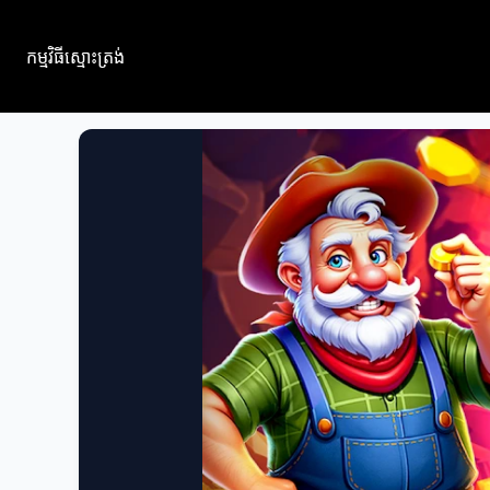
កម្មវិធីស្មោះត្រង់