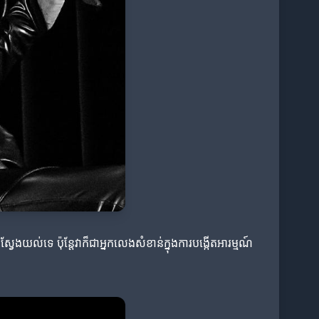
ងយល់ទេ ប៉ុន្តែវាក៏ជាអ្នកលេងសំខាន់ក្នុងការបង្កើតអារម្មណ៍