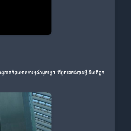
ងថាពួកគេកំពុងមានអារម្មណ៍ដូចម្តេច តើពួកគេចង់បានអ្វី និងតើពួក