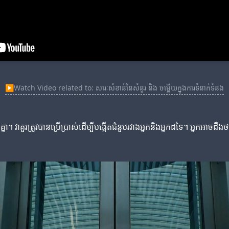
▶
Watch Video related to: សារៈសំខាន់នៃសំនួរ និង ចម្លើយក្នុងការទំនាក់ទំនង
នា។ វាគួរត្រូវបានប្រើប្រាស់ដើម្បីបង្កើតជំនួបរវាងអ្នកនិងអ្នកដទៃ។ អ្នកអាចដឹ