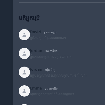
មតិអ្នកប្រើ
David
មុននេះបន្តិច
ខ្ញុំពិតជាចូលចិត្តអានវាណាស់។
Jordan
១០ នាទីមុន
ខ្លឹមសារមានប្រយោជន៍ខ្លាំងណាស់។
Jordan
ម្សិលមិញ
អត្ថបទល្អណាស់! អរគុណសម្រាប់ការចែករំលែក។
Emma
មុននេះបន្តិច
សូមអរគុណសម្រាប់ព័ត៌មានដ៏ល្អនេះ។