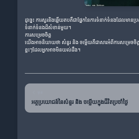
ដូច្នេះ ការសួរនិងឆ្លើយតបគឺជាផ្នែកនៃការទំនាក់ទំនងដែលមានប្រសិ
ទំនាក់ទំនងដ៏សំខាន់មួយ។
ការសម្រេចចិត្ត
យើងអាចនិយាយថា សំនួរ និង ចម្លើយគឺជាសារអំពីការសម្រេចចិត្
ខ្លះៗដែលអ្នកអាចមិនយល់ដឹង។
មុន
អត្ថប្រយោជន៍នៃសំនួរ និង ចម្លើយក្នុងជីវិតប្រចាំថ្ងៃ