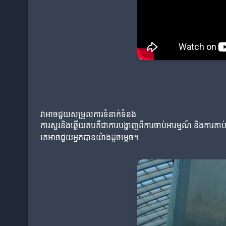
វាអាចជួយសម្រួលការទំនាក់ទំនង
ការសួរនិងឆ្លើយតបគឺជាការបង្ហាញពីការចាប់អារម្មណ៍ និងការគាប់គ្
គេអាចជួយអ្នកបានយ៉ាងដូចម្តេច។