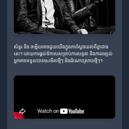
សំនួរ និង ចម្លើយអាចជួយយើងក្នុងការស្វែងយល់ពីគ្នាជាង
នេះ។ ដោយការផ្តល់ឱកាសសម្រាប់ការសន្ទនា និងការពន្យល់
អ្នកអាចទទួលបានមุมមើលថ្មីៗ និងដំណោះស្រាយថ្មីៗ។