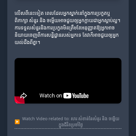
លើសពីនេះទៀត ពេលដែលអ្នកស្នាក់នៅក្នុងការប្រកួតឬ
ពិភាក្សា សំនួរ និង ចម្លើយអាចជួយឲ្យអ្នកក្លាយជាអ្នកស្ដាប់ល្អ។
ការទទួលសំនួរនិងការប្រកួតមិនត្រឹមតែអនុញ្ញាតឱ្យអ្នកអាច
និយាយចេញពីការសន្និដ្ឋានរបស់អ្នកទេ តែវាក៏អាចជួយឲ្យអ្នក
យល់ដឹងពីគ្នា។
Watch Video related to: សារៈសំខាន់នៃសំនួរ និង ចម្លើយ
▶
ក្នុងជីវិតប្រចាំថ្ងៃ