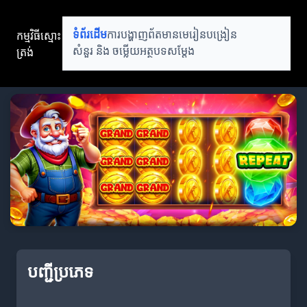
កម្មវិធីស្មោះ
ទំព័រដើម
ការបង្ហាញព័តមាន
មេរៀនបង្រៀន
ត្រង់
សំនួរ និង ចម្លើយ
អត្ថបទសម្តែង
បញ្ជីប្រភេទ