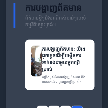
ការបង្ហាញព័តមាន
ព័ត៌មានថ្មីៗនិងអាជីពសំខាន់ៗរបស់
កម្មវិធីស្មោះត្រង់។
ការបង្ហាញព័តមាន: យ៉ាង
ដូចម្តេចដើម្បីបង្កើនការ
ទាក់ទងជាមួយអ្នកប្រើ
ប្រាស់
កម្រិតខ្ពស់នៃការបង្ហាញព័តមាន និង
ការទាក់ទងជាមួយអ្នកប្រើប្រាស់។