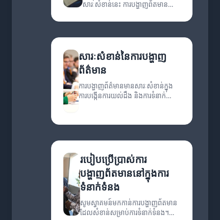
សារៈសំខាន់នេះ ការបង្ហាញព័តមាន
អោយបានសមរម្យល្អគឺជាគន្លងមួយ
ដើម្បីជួយក្នុងការទំនាក់ទំនង។
សារៈសំខាន់នៃការបង្ហាញ
ព័ត៌មាន
ការបង្ហាញព័ត៌មានមានសារៈសំខាន់ក្នុង
ការបង្កើនការយល់ដឹង និងការទំនាក់
ទំនង។ នៅក្នុងអត្ថបទនេះ យើងនឹងស
bespre និងចែករំលែកពីសារៈសំខាន់នៃ
ការបង្ហាញព័ត៌មាន។
របៀបប្រើប្រាស់ការ
បង្ហាញព័តមាននៅក្នុងការ
ទំនាក់ទំនង
សូមស្វាគមន៍មកកាន់ការបង្ហាញព័តមាន
ដែលសំខាន់សម្រាប់ការទំនាក់ទំនង។