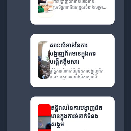
ការបង្ហាញព័តមានយ៉ាងមាន
ប្រសិទ្ធភាពគឺជាគន្លងសំខាន់សម្រាប់
ការបង្កើតទំនាក់ទំនងល្អ។
សារៈសំខាន់នៃការ
បង្ហាញព័តមានក្នុងការ
បង្កើតខ្លឹមសារ
ព្រឹត្តិការណ៍ពាក់ព័ន្ធនឹងការបង្ហាញព័ត
មាន។ អត្ថបទនេះនឹងពិភាក្សាអំពី
សារៈសំខាន់នៃការបង្ហាញព័តមានក្នុង
ការបង្កើតខ្លឹមសារ។
ឥទ្ឋិពលនៃការបង្ហាញព័ត
មានក្នុងការទំនាក់ទំនង
សង្គម