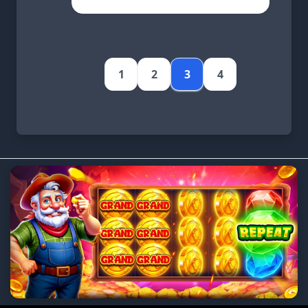
អត្ថបទនេះនឹងបង្ហាញពីរបៀបប្រើប្រាស់
ការបង្ហាញនិងអត្ថប្រយោជន៍របស់វា។
1
2
3
4