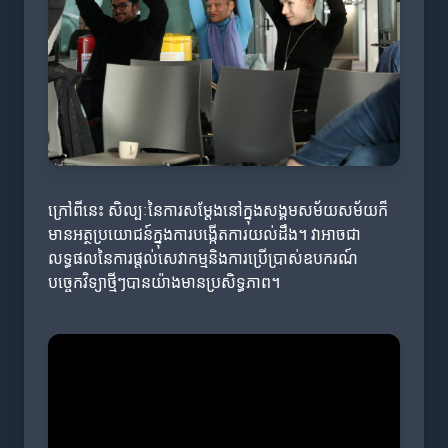
ក្រៅពីនេះ សិល្បៈនៃការសម្តែងនៅក្នុងសង្គមសម័យសម័យក៏
មានអត្ថប្រយោជន៍ក្នុងការបង្កើតការយល់ដឹង។ វាអាចជា
លទ្ធផលនៃការផ្តល់សេវាកម្មនិងការប្រើប្រាស់ឧបករណ៍
បច្ចេកវិទ្យាថ្មីៗបានយ៉ាងមានប្រសិទ្ធភាព។