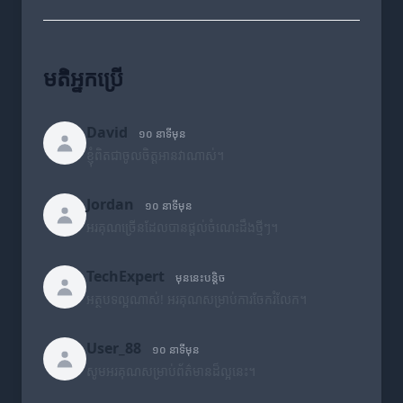
មតិអ្នកប្រើ
David
១០ នាទីមុន
ខ្ញុំពិតជាចូលចិត្តអានវាណាស់។
Jordan
១០ នាទីមុន
អរគុណច្រើនដែលបានផ្តល់ចំណេះដឹងថ្មីៗ។
TechExpert
មុននេះបន្តិច
អត្ថបទល្អណាស់! អរគុណសម្រាប់ការចែករំលែក។
User_88
១០ នាទីមុន
សូមអរគុណសម្រាប់ព័ត៌មានដ៏ល្អនេះ។