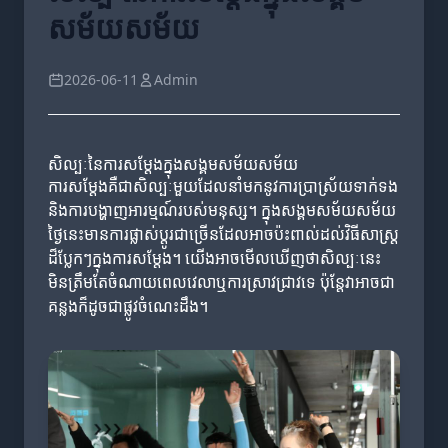
សម័យសម័យ
2026-06-11
Admin
សិល្បៈនៃការសម្តែងក្នុងសង្គមសម័យសម័យ
ការសម្តែងគឺជាសិល្បៈមួយដែលនាំមកនូវការប្រាស្រ័យទាក់ទង
និងការបង្ហាញអារម្មណ៍របស់មនុស្ស។ ក្នុងសង្គមសម័យសម័យ
ថ្ងៃនេះមានការផ្លាស់ប្តូរជាច្រើនដែលអាចប៉ះពាល់ដល់វិធីសាស្រ្ត
ដ៏ប្លែកៗក្នុងការសម្តែង។ យើងអាចមើលឃើញថាសិល្បៈនេះ
មិនត្រឹមតែចំណាយពេលវេលាឬការស្រាវជ្រាវទេ ប៉ុន្តែវាអាចជា
គន្លងក៏ដូចជាផ្លូវចំណេះដឹង។