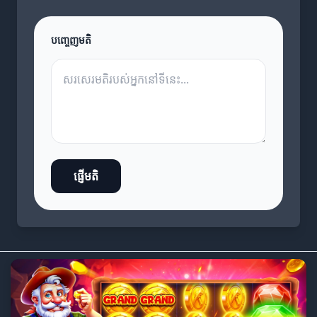
បញ្ចេញមតិ
ផ្ញើមតិ