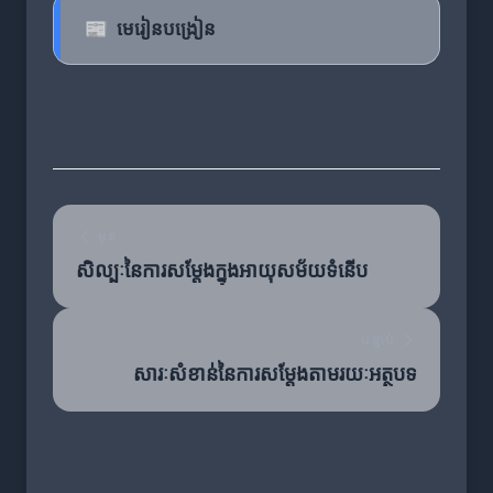
📰
មេរៀនបង្រៀន
មុន
សិល្បៈនៃការសម្តែងក្នុងអាយុសម័យទំនើប
បន្ទាប់
សារៈសំខាន់នៃការសម្តែងតាមរយៈអត្ថបទ