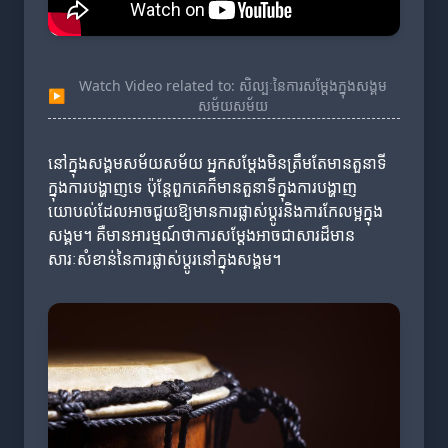
Watch Video related to: សិល្បៈនៃការសម្តែងក្នុងសង្គម
▶
សម័យសម័យ
នៅក្នុងសង្គមសម័យសម័យ អ្នកសម្តែងមិនត្រឹមតែមានតួនាទី
ក្នុងការបង្ហាញទេ ប៉ុន្តែពួកគេក៏មានតួនាទីក្នុងការបង្ហាញ
យោបល់ដែលអាចជួយឱ្យមានការផ្លាស់ប្តូរនិងការកែលម្អក្នុង
សង្គម។ គឺមានអារម្មណ៍ថាការសម្តែងអាចជាសារដ៏មាន
សារៈសំខាន់នៃការផ្លាស់ប្តូរនៅក្នុងសង្គម។