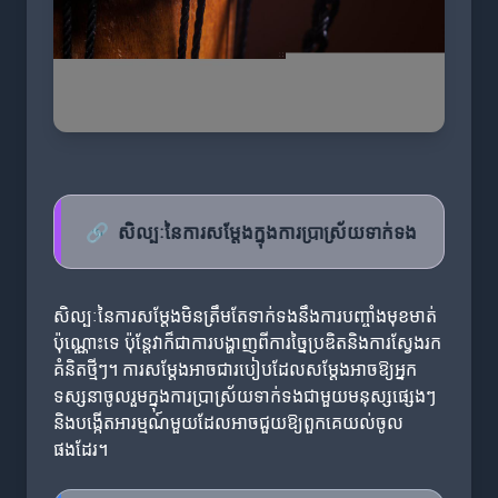
🔗
សិល្បៈនៃការសម្តែងក្នុងការប្រាស្រ័យទាក់ទង
សិល្បៈនៃការសម្តែងមិនត្រឹមតែទាក់ទងនឹងការបញ្ចាំងមុខមាត់
ប៉ុណ្ណោះទេ ប៉ុន្តែវាក៏ជាការបង្ហាញពីការច្នៃប្រឌិតនិងការស្វែងរក
គំនិតថ្មីៗ។ ការសម្តែងអាចជារបៀបដែលសម្តែងអាចឱ្យអ្នក
ទស្សនាចូលរួមក្នុងការប្រាស្រ័យទាក់ទងជាមួយមនុស្សផ្សេងៗ
និងបង្កើតអារម្មណ៍មួយដែលអាចជួយឱ្យពួកគេយល់ចូល
ផងដែរ។