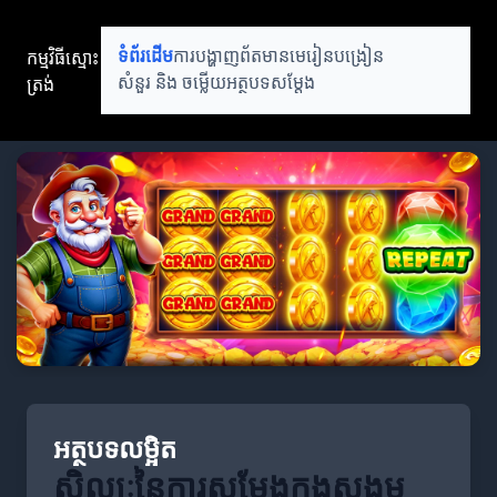
កម្មវិធីស្មោះ
ទំព័រដើម
ការបង្ហាញព័តមាន
មេរៀនបង្រៀន
ត្រង់
សំនួរ និង ចម្លើយ
អត្ថបទសម្តែង
អត្ថបទលម្អិត
សិល្បៈនៃការសម្តែងក្នុងសង្គម