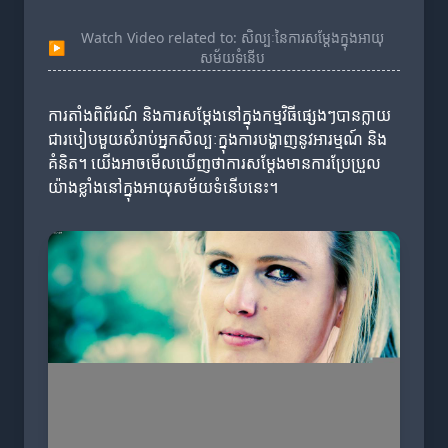
Watch Video related to: សិល្បៈនៃការសម្តែងក្នុងអាយុ
▶
សម័យទំនើប
ការតាំងពិព័រណ៍ និងការសម្តែងនៅក្នុងកម្មវិធីផ្សេងៗបានក្លាយ
ជារបៀបមួយសំរាប់អ្នកសិល្បៈក្នុងការបង្ហាញនូវអារម្មណ៍ និង
គំនិត។ យើងអាចមើលឃើញថាការសម្តែងមានការប្រែប្រួល
យ៉ាងខ្លាំងនៅក្នុងអាយុសម័យទំនើបនេះ។