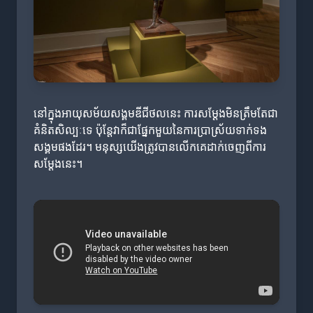
នៅក្នុងអាយុសម័យសង្គមឌីជីថលនេះ ការសម្តែងមិនត្រឹមតែជា
គំនិតសិល្បៈទេ ប៉ុន្តែវាក៏ជាផ្នែកមួយនៃការប្រាស្រ័យទាក់ទង
សង្គមផងដែរ។ មនុស្សយើងត្រូវបានលើកគេដាក់ចេញពីការ
សម្តែងនេះ។