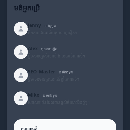
មតិអ្នកប្រើ
Jenny
៣ ថ្ងៃមុន
នឹងតាមដានរាល់អត្ថបទបន្តទៀត។
Alex
មុននេះបន្តិច
ខ្លឹមសារច្បាស់លាស់ ងាយយល់ណាស់។
SEO_Master
២ ម៉ោងមុន
ខ្លឹមសារមានប្រយោជន៍ខ្លាំងណាស់។
Mike
២ ម៉ោងមុន
អរគុណច្រើនដែលបានផ្តល់ចំណេះដឹងថ្មីៗ។
បញ្ចេញមតិ