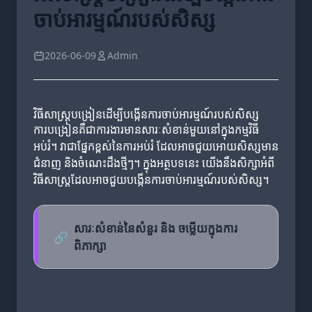
ចាប់អារម្មណ៍របស់សិស្ស
2026-06-09
Admin
វិធីសាស្ត្របង្រៀនដើម្បីបង្កើនការចាប់អារម្មណ៍របស់សិស្ស
ការបង្រៀនគឺជាការងារមានសារៈសំខាន់មួយនៅក្នុងកម្មវិធី
អប់រំ។ វាជាផ្នែកខ្ពស់នៃការអប់រំ ដែលអាចជួយអោយសិស្សមាន
ជំនាញ និងចំណេះដឹងថ្មីៗ។ ក្នុងអត្ថបទនេះ យើងនឹងសិក្សាអំពី
វិធីសាស្ត្រដែលអាចជួយបង្កើនការចាប់អារម្មណ៍របស់សិស្ស។
សារៈសំខាន់នៃសំនួរ និង ចម្លើយក្នុងការ
🔗
ពិភាក្សា