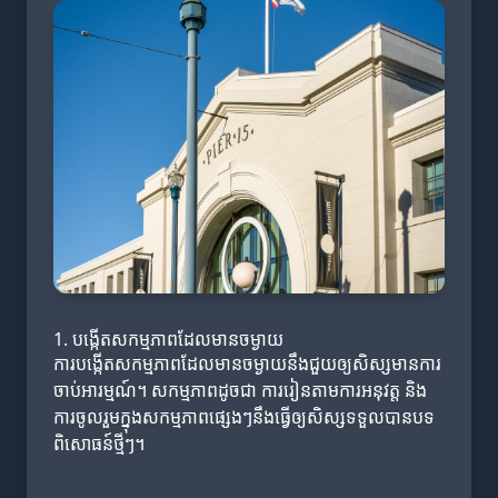
1. បង្កើតសកម្មភាពដែលមានចម្ងាយ
ការបង្កើតសកម្មភាពដែលមានចម្ងាយនឹងជួយឲ្យសិស្សមានការ
ចាប់អារម្មណ៍។ សកម្មភាពដូចជា ការរៀនតាមការអនុវត្ត និង
ការចូលរួមក្នុងសកម្មភាពផ្សេងៗនឹងធ្វើឲ្យសិស្សទទួលបានបទ
ពិសោធន៍ថ្មីៗ។