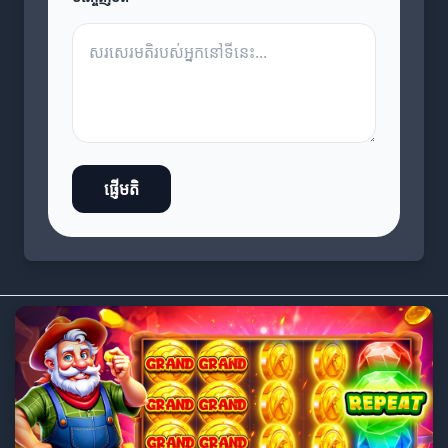
ផ្ញើមតិ