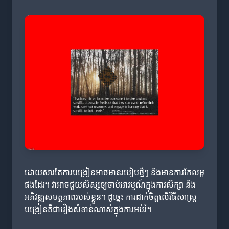
ដោយសារតែការបង្រៀនអាចមានរបៀបថ្មីៗ និងមានការកែលម្អ
ផងដែរ។ វាអាចជួយសិស្សឲ្យចាប់អារម្មណ៍ក្នុងការសិក្សា និង
អភិវឌ្ឍសមត្ថភាពរបស់ខ្លួន។ ដូច្នេះ ការដាក់ចិត្តលើវិធីសាស្ត្រ
បង្រៀនគឺជារឿងសំខាន់ណាស់ក្នុងការអប់រំ។