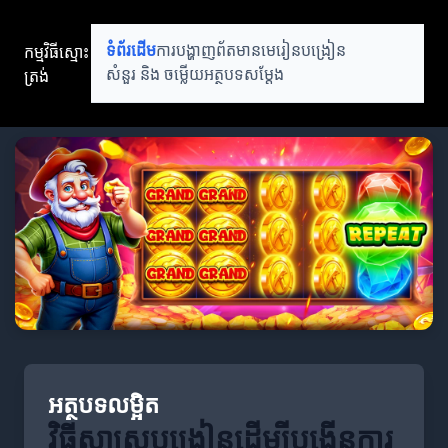
កម្មវិធីស្មោះ
ទំព័រដើម
ការបង្ហាញព័តមាន
មេរៀនបង្រៀន
ត្រង់
សំនួរ និង ចម្លើយ
អត្ថបទសម្តែង
អត្ថបទលម្អិត
វិធីសាស្ត្របង្រៀនដើម្បីបង្កើនការ