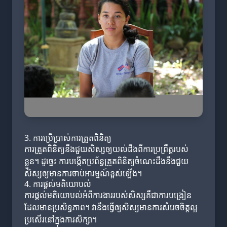
3. ការប្រើប្រាស់ការត្រួតពិនិត្យ
ការត្រួតពិនិត្យនឹងជួយសិស្សឲ្យយល់ដឹងពីការប្រព្រឹត្តរបស់
ខ្លួន។ ដូច្នេះ ការបង្កើតប្រព័ន្ធត្រួតពិនិត្យចំណេះដឹងនឹងជួយ
សិស្សឲ្យមានការចាប់អារម្មណ៍ខ្ពស់ឡើង។
4. ការផ្តល់មតិយោបល់
ការផ្តល់មតិយោបល់អំពីការងាររបស់សិស្សគឺជាការបង្រៀន
ដែលមានប្រសិទ្ធភាព។ វានឹងធ្វើឲ្យសិស្សមានការសំរេចចិត្តល្អ
ប្រសើរនៅក្នុងការសិក្សា។