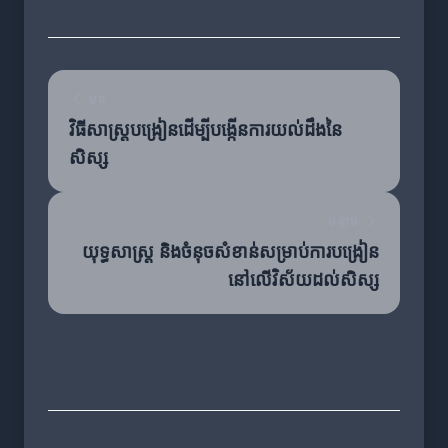
មុន
វិធីសាស្ត្របង្រៀនដើម្បីបង្កើនការយល់ដឹងនៃ
សិស្ស
បន្ទាប់
យុទ្ធសាស្ត្រ និងចំនុចសំខាន់សម្រាប់ការបង្រៀន
នៅលើវិស័យដល់សិស្ស