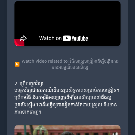
Watch Video related to: វិធីសាស្ត្របង្រៀនដើម្បីបង្កើនការ
▶
ចាប់អារម្មណ៍របស់សិស្ស
2. ប្រើបច្ចេកវិទ្យា
បច្ចេកវិទ្យាជាឧបករណ៍ដ៏មានប្រសិទ្ធភាពសម្រាប់ការបង្រៀន។
ប្រើកម្មវិធី និងកម្មវិធីអនឡាញដើម្បីជួយសិស្សយល់ដឹងល្អ
ប្រសើរឡើង។ វានឹងធ្វើឲ្យការរៀនកាន់តែងាយស្រួល និងមាន
ភាពទាក់ទាញ។