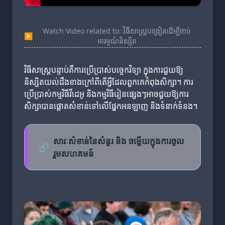
Watch Video related to: វិធីសាស្ត្របង្រៀនដើម្បីចាប់
▶
អារម្មណ៍និស្សិត
វិធីសាស្ត្របន្ទាប់គឺការប្រើប្រាស់បច្ចេកវិទ្យា ក្នុងការជួយឱ្យ
និស្សិតយល់ដឹងខាងក្រៅពីតើអ្វីដែលពួកគេកំពុងសិក្សា។ ការ
ប្រើប្រាស់កម្មវិធីវីដេអូ និងកម្មវិធីរៀនផ្សេងៗអាចជួយឱ្យការ
សិក្សាបានផ្តោតសំខាន់ទៅលើផ្នែកអនឡាញ និងទំនាក់ទំនង។
សារៈសំខាន់នៃសំនួរ និង ចម្លើយក្នុងការចូល
🔗
រួមសហគមន៍