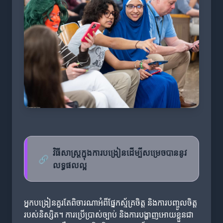
វិធីសាស្ត្រក្នុងការបង្រៀនដើម្បីសម្រេចបាននូវ
🔗
លទ្ធផលល្អ
អ្នកបង្រៀនគួរតែពិចារណាអំពីផ្នែកស្ម័គ្រចិត្ត និងការបញ្ចូលចិត្ត
របស់និស្សិត។ ការប្រើប្រាស់ច្បាប់ និងការបង្ហាញអោយខ្លួនជា