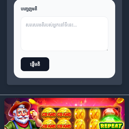
បញ្ចេញមតិ
ផ្ញើមតិ