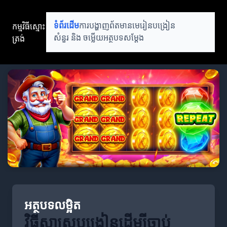
កម្មវិធីស្មោះ
ទំព័រដើម
ការបង្ហាញព័តមាន
មេរៀនបង្រៀន
ត្រង់
សំនួរ និង ចម្លើយ
អត្ថបទសម្តែង
អត្ថបទលម្អិត
វិធីសាស្ត្របង្រៀនដើម្បីចាប់