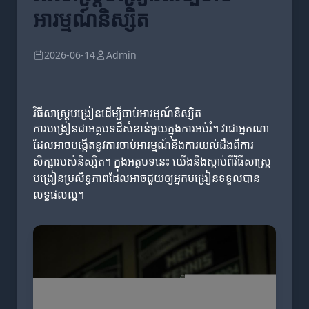
អារម្មណ៍និស្សិត
2026-06-14
Admin
វិធីសាស្ត្របង្រៀនដើម្បីចាប់អារម្មណ៍និស្សិត
ការបង្រៀនជាអត្ថបទដ៏សំខាន់មួយក្នុងការអប់រំ។ វាជាអ្នកណា
ដែលអាចបង្កើតនូវការចាប់អារម្មណ៍និងការយល់ដឹងពីការ
សិក្សារបស់និស្សិត។ ក្នុងអត្ថបទនេះ យើងនឹងស្តាប់ពីវិធីសាស្ត្រ
បង្រៀនប្រសិទ្ធភាពដែលអាចជួយឲ្យអ្នកបង្រៀនទទួលបាន
លទ្ធផលល្អ។