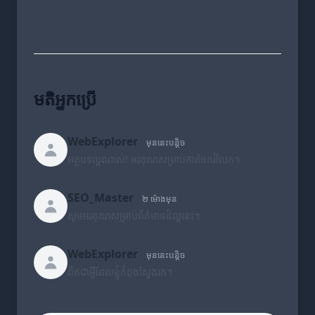
មតិអ្នកប្រើ
WebExplorer
មុននេះបន្តិច
អត្ថបទល្អណាស់! អរគុណសម្រាប់ការចែករំលែក។
SEO_Master
២ ម៉ោងមុន
សូមអរគុណសម្រាប់ព័ត៌មានដ៏ល្អនេះ។
WebExplorer
មុននេះបន្តិច
ពិតជាអ្វីដែលខ្ញុំកំពុងស្វែងរក។