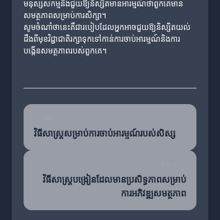
មនុស្សសកម្មនឹងជួយឱ្យនិស្សិតមានអារម្មណ៍ថាពួកគេមាន
សមត្ថភាពសម្រាប់ការសិក្សា។
សូមចំណាំថានេះគឺជារបៀបដែលអ្នកអាចជួយឱ្យនិស្សិតយល់
ដឹងពីមុខវិជ្ជាជាតិរក្សាទុកទៅកាន់ការចាប់អារម្មណ៍និងការ
បង្កើនសមត្ថភាពរបស់ពួកគេ។
មុន
វិធីសាស្ត្រសម្រាប់ការចាប់អារម្មណ៍របស់សិស្ស
បន្ទាប់
វិធីសាស្ត្របង្រៀនដែលមានប្រសិទ្ធភាពសម្រាប់
ការអភិវឌ្ឍសមត្ថភាព