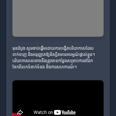
មុនដំបូង សូមចាប់ផ្តើមដោយការបង្កើតបរិយាកាសដែល
ទាក់ទាញ និងអនុញ្ញាតឱ្យនិស្សិតមានអារម្មណ៍ផ្ទាល់ខ្លួន។
បរិយាកាសនេះអាចនឹងត្រូវមានកន្លែងសម្រាប់ការជជែក
ចែករំលែកទំនាក់ទំនង និងការសហការណ៍។