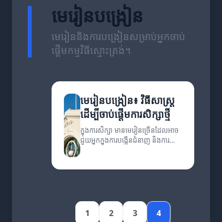
មេរៀនបង្រៀន
មេរៀននិងការបង្រៀនសម្រាប់អ្នកចាប់
ផ្តើមកម្មវិធីស្មោះត្រង់។
មេរៀនបង្រៀន៖ វិធីសាស្ត្រ
ដើម្បីចាប់ផ្តើមការសិក្សាថ្មី
ក្នុងការសិក្សា មានមេរៀនច្រើនដែលអាច
ជួយអ្នកក្នុងការបង្កើនជំនាញ និងការ
យល់ដឹង។ អត្ថបទនេះនឹងពន្យល់ពីវិធី
សាស្ត្រដែលអាចសម្រួលការសិក្សារបស់
អ្នក។
1
2
3
4