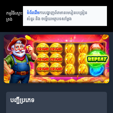
កម្មវិធីស្មោះ
ទំព័រដើម
ការបង្ហាញព័តមាន
មេរៀនបង្រៀន
ត្រង់
សំនួរ និង ចម្លើយ
អត្ថបទសម្តែង
បញ្ជីប្រភេទ