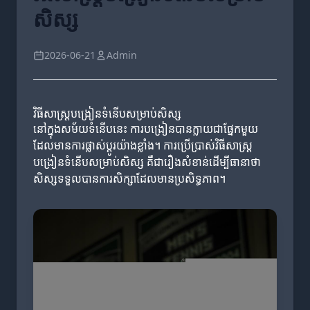
សិស្ស
2026-06-21
Admin
វិធីសាស្ត្របង្រៀនទំនើបសម្រាប់សិស្ស
នៅក្នុងសម័យទំនើបនេះ ការបង្រៀនបានក្លាយជាផ្នែកមួយ
ដែលមានការផ្លាស់ប្តូរយ៉ាងខ្លាំង។ ការប្រើប្រាស់វិធីសាស្ត្រ
បង្រៀនទំនើបសម្រាប់សិស្ស គឺជារឿងសំខាន់ដើម្បីធានាថា
សិស្សទទួលបានការសិក្សាដែលមានប្រសិទ្ធភាព។