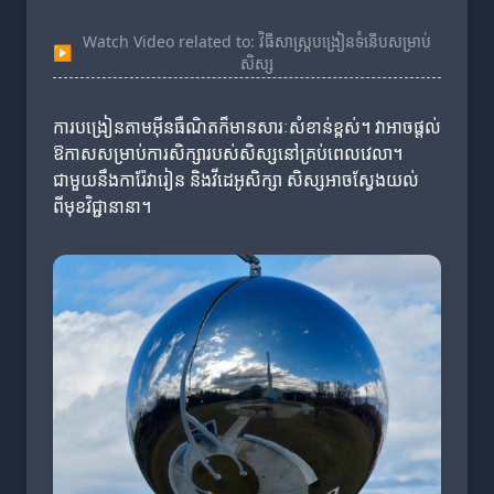
Watch Video related to: វិធីសាស្ត្របង្រៀនទំនើបសម្រាប់
▶
សិស្ស
ការបង្រៀនតាមអ៊ីនធឺណិតក៏មានសារៈសំខាន់ខ្ពស់។ វាអាចផ្តល់
ឱកាសសម្រាប់ការសិក្សារបស់សិស្សនៅគ្រប់ពេលវេលា។
ជាមួយនឹងការ៉ែវារៀន និងវីដេអូសិក្សា សិស្សអាចស្វែងយល់
ពីមុខវិជ្ជានានា។