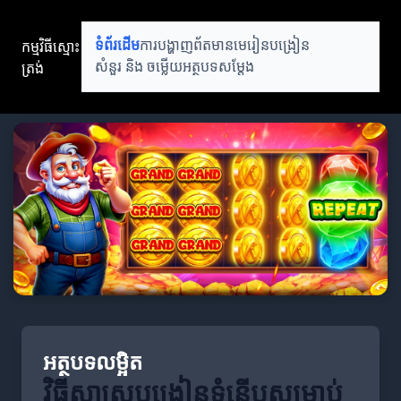
កម្មវិធីស្មោះ
ទំព័រដើម
ការបង្ហាញព័តមាន
មេរៀនបង្រៀន
ត្រង់
សំនួរ និង ចម្លើយ
អត្ថបទសម្តែង
អត្ថបទលម្អិត
វិធីសាស្ត្របង្រៀនទំនើបសម្រាប់