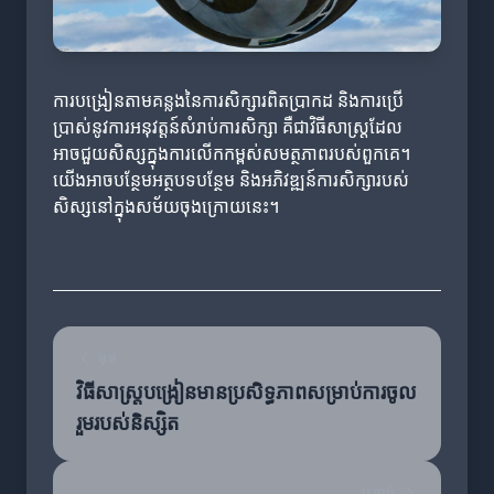
ការបង្រៀនតាមគន្លងនៃការសិក្សារពិតប្រាកដ និងការប្រើ
ប្រាស់នូវការអនុវត្តន៍សំរាប់ការសិក្សា គឺជាវិធីសាស្ត្រដែល
អាចជួយសិស្សក្នុងការលើកកម្ពស់សមត្ថភាពរបស់ពួកគេ។
យើងអាចបន្ថែមអត្ថបទបន្ថែម និងអភិវឌ្ឍន៍ការសិក្សារបស់
សិស្សនៅក្នុងសម័យចុងក្រោយនេះ។
មុន
វិធីសាស្ត្របង្រៀនមានប្រសិទ្ធភាពសម្រាប់ការចូល
រួមរបស់និស្សិត
បន្ទាប់