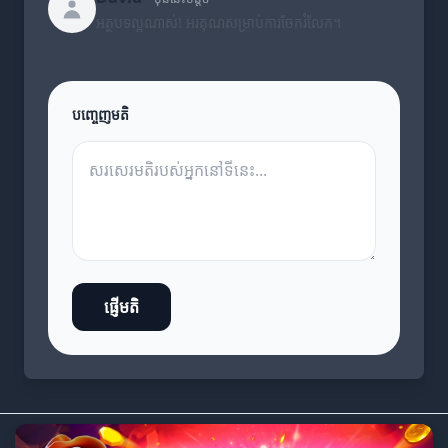
អត្ថបទល្អណាស់! អរគុណសម្រាប់ការចែករំលែក។
បញ្ចេញមតិ
ផ្ញើមតិ