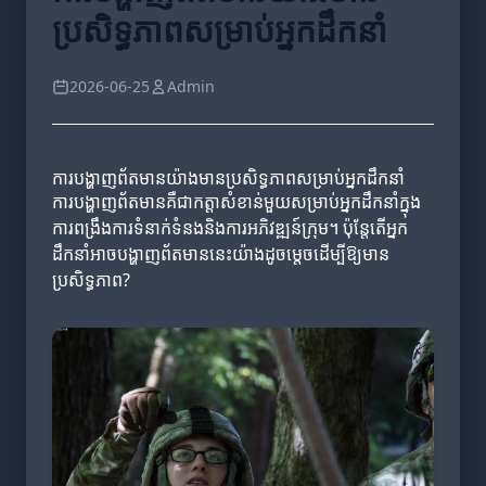
ប្រសិទ្ធភាពសម្រាប់អ្នកដឹកនាំ
2026-06-25
Admin
ការបង្ហាញព័តមានយ៉ាងមានប្រសិទ្ធភាពសម្រាប់អ្នកដឹកនាំ
ការបង្ហាញព័តមានគឺជាកត្តាសំខាន់មួយសម្រាប់អ្នកដឹកនាំក្នុង
ការពង្រឹងការទំនាក់ទំនងនិងការអភិវឌ្ឍន៍ក្រុម។ ប៉ុន្តែតើអ្នក
ដឹកនាំអាចបង្ហាញព័តមាននេះយ៉ាងដូចម្តេចដើម្បីឱ្យមាន
ប្រសិទ្ធភាព?