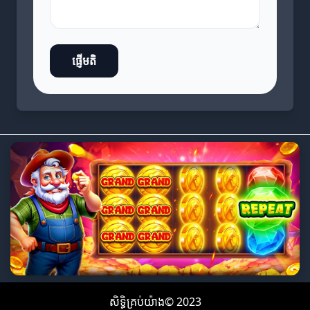
ផ្ញើមតិ
សិទ្ធិគ្រប់យ៉ាង© 2023