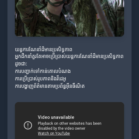
យន្តការណែនាំដ៏មានប្រសិទ្ធភាព
អ្នកដឹកនាំគួរតែអាចប្រើប្រាស់យន្តការណែនាំដ៏មានប្រសិទ្ធភាព
ដូចជា:
ការបញ្ជាក់ទៅកាន់គោលបំណង
ការប្រើប្រាស់រូបភាពនិងវីដេអូ
ការបង្ហាញព័ត៌មានតាមប្រព័ន្ធអ៊ីនធឺណិត