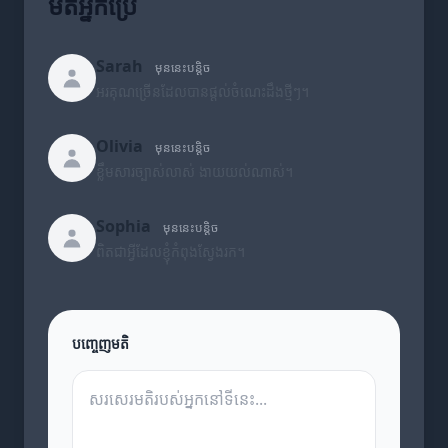
មតិអ្នកប្រើ
Sarah
មុននេះបន្តិច
អរគុណច្រើនដែលបានផ្តល់ចំណេះដឹងថ្មីៗ។
Olivia
មុននេះបន្តិច
ខ្លឹមសារច្បាស់លាស់ ងាយយល់ណាស់។
Sophia
មុននេះបន្តិច
ពិតជាអ្វីដែលខ្ញុំកំពុងស្វែងរក។
បញ្ចេញមតិ