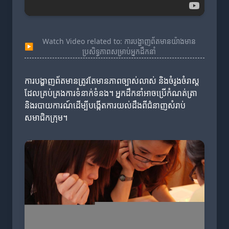
Watch Video related to: ការបង្ហាញព័តមានយ៉ាងមាន
▶
ប្រសិទ្ធភាពសម្រាប់អ្នកដឹកនាំ
ការបង្ហាញព័តមានត្រូវតែមានភាពច្បាស់លាស់ និងចំរូងចំរាស្ដ
ដែលគ្រប់គ្រងការទំនាក់ទំនង។ អ្នកដឹកនាំអាចប្រើកំណត់ត្រា
និងរបាយការណ៍ដើម្បីបង្កើតការយល់ដឹងពីជំនាញសំរាប់
សមាជិកក្រុម។