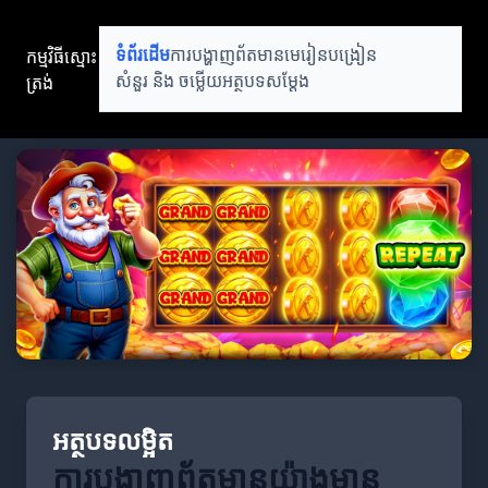
កម្មវិធីស្មោះ
ទំព័រដើម
ការបង្ហាញព័តមាន
មេរៀនបង្រៀន
ត្រង់
សំនួរ និង ចម្លើយ
អត្ថបទសម្តែង
អត្ថបទលម្អិត
ការបង្ហាញព័តមានយ៉ាងមាន