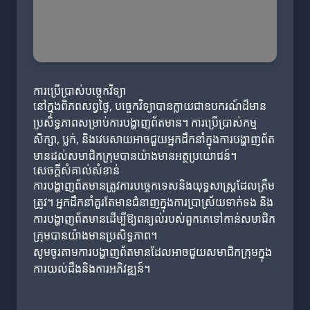
ការប្រើប្រាស់បច្ចេកវិទ្យា
នៅក្នុងពិភពសព្វថ្ងៃ, បច្ចេកវិទ្យាបានក្លាយជាឧបករណ៍ដ៏មាន
ប្រសិទ្ធភាពសម្រាប់ការបង្ហាញព័តមាន។ ការប្រើប្រាស់កម្ម
សិក្សា, ប្លក់, និងវេបសាយអាចជួយអ្នកដឹកនាំក្នុងការបង្ហាញព័ត
មានដល់សមាជិកក្រុមបានយ៉ាងមានអត្ថប្រយោជន៍។
សេចក្តីសំគាល់សំខាន់
ការបង្ហាញព័តមានត្រូវការបច្ចេកទេសនិងយុទ្ធសាស្ត្រដែលត្រឹម
ត្រូវ។ អ្នកដឹកនាំគួរតែមានជំនាញក្នុងការប្រាស្រ័យទាក់ទង និង
ការបង្ហាញព័តមានដើម្បីឱ្យពន្យល់របស់ពួកគេទៅកាន់សមាជិក
ក្រុមបានយ៉ាងមានប្រសិទ្ធភាព។
សូមចូរតាមការបង្ហាញព័តមានដែលអាចជួយសមាជិកក្រុមក្នុង
ការយល់ដឹងនិងការអភិវឌ្ឍន៍។