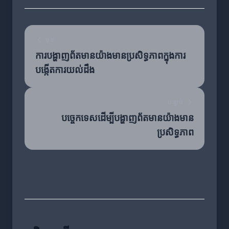
មុន
ការបង្ហាញព័តមានយ៉ាងមានប្រសិទ្ធភាពក្នុងការ
បង្កើតការយល់ដឹង
បន្ទាប់
បច្ចេកទេសដើម្បីបង្ហាញព័តមានយ៉ាងមាន
ប្រសិទ្ធភាព