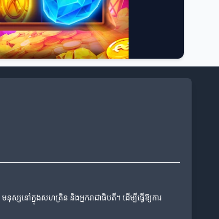
ស្សនៅក្នុងសហគ្រិន និងអ្នករាជាធិបតី។ ដើម្បីធ្វើឱ្យការ