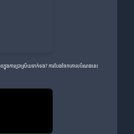
ធភាពក្នុងការប្រាស្រ័យទាក់ទង? ការបែងចែកគោលបំណងនេះ