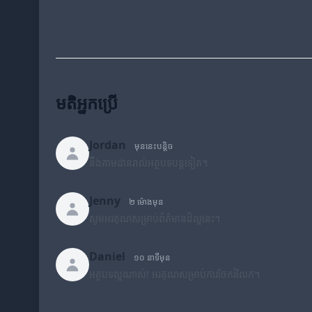
មតិអ្នកប្រើ
Jordan
មុននេះបន្តិច
នឹងតាមដានរាល់អត្ថបទបន្តទៀត។
Jenny
២ ម៉ោងមុន
សូមអរគុណសម្រាប់ព័ត៌មានដ៏ល្អនេះ។
Daniel
១០ នាទីមុន
អត្ថបទល្អណាស់! អរគុណសម្រាប់ការចែករំលែក។