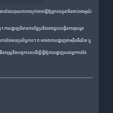
័ត៌មានដែលគុណភាពអាក្រក់អាចធ្វើឱ្យអ្នកទស្សនាមិនចាប់អារម្មណ៍
យ។ ការបង្ហាញដ៏មានភាពច្នៃប្រឌិតអាចជួយបង្កើនការចូលរួម
ញព័តមានកាន់តែមានប្រសិទ្ធភាព។ វា អាចជាការបង្ហាញតាមអ៊ីនធឺណិត ឬ
ីសាស្ត្រនិងបច្ចេកទេសដើម្បីធ្វើឱ្យការបង្ហាញរបស់អ្នកកាន់តែ