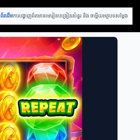
ំព័រដើម
ការបង្ហាញព័តមាន
មេរៀនបង្រៀន
សំនួរ និង ចម្លើយ
អត្ថបទសម្តែង