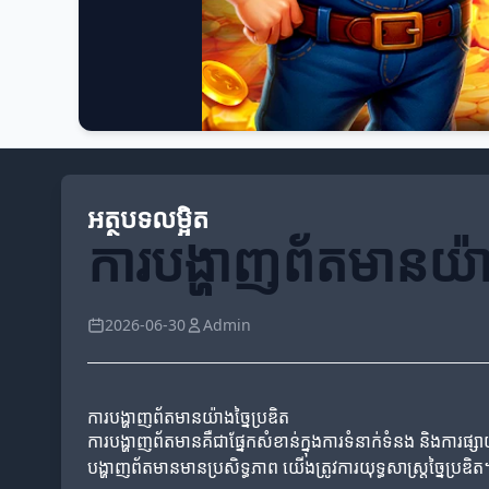
អត្ថបទលម្អិត
ការបង្ហាញព័តមានយ៉ាង
2026-06-30
Admin
ការបង្ហាញព័តមានយ៉ាងច្នៃប្រឌិត
ការបង្ហាញព័តមានគឺជាផ្នែកសំខាន់ក្នុងការទំនាក់ទំនង និងការផ្
បង្ហាញព័តមានមានប្រសិទ្ធភាព យើងត្រូវការយុទ្ធសាស្ត្រច្នៃប្រឌិត