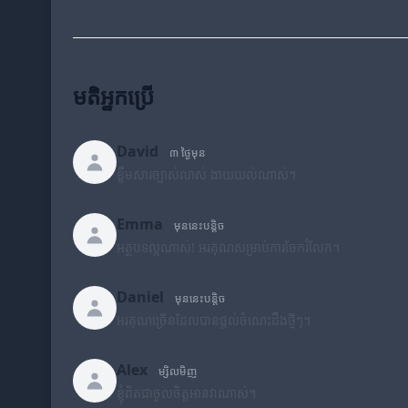
មតិអ្នកប្រើ
David
៣ ថ្ងៃមុន
ខ្លឹមសារច្បាស់លាស់ ងាយយល់ណាស់។
Emma
មុននេះបន្តិច
អត្ថបទល្អណាស់! អរគុណសម្រាប់ការចែករំលែក។
Daniel
មុននេះបន្តិច
អរគុណច្រើនដែលបានផ្តល់ចំណេះដឹងថ្មីៗ។
Alex
ម្សិលមិញ
ខ្ញុំពិតជាចូលចិត្តអានវាណាស់។