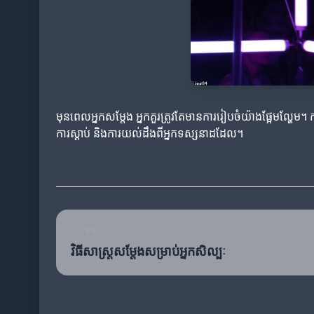
មុនពេលអ្នកសម្តែង អ្នកគួរត្រូវតែមានការរៀបចំយ៉ាងផ្អែមល្ហែម
ការស្តាប់ និងការយល់ដឹងពីអ្នកទស្សនាដដែល។
មុន
វិធីសាស្រ្តសម្តែងសម្រាប់អ្នកសិល្បៈ