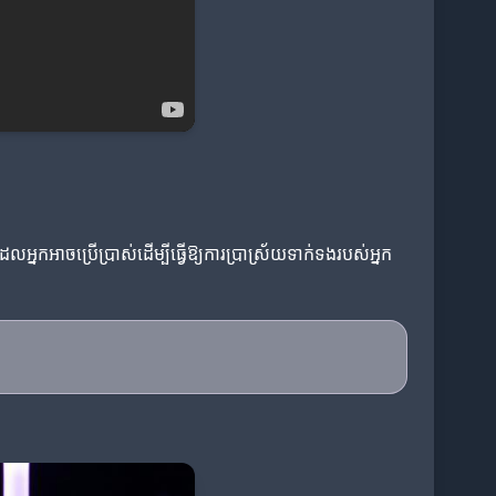
្នកអាចប្រើប្រាស់ដើម្បីធ្វើឱ្យការប្រាស្រ័យទាក់ទងរបស់អ្នក