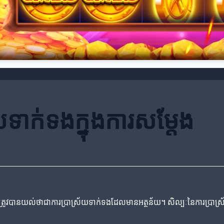
យទាក់ទងក្នុងការសម្តែង
វាគួរត្រូវបានយល់ថាជាការប្រាស្រ័យទាក់ទងដែលមានអត្ថន័យ។ សិល្បៈនៃការប្រ