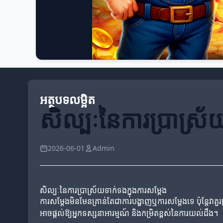
អត្ថបទលម្អិត
សិល្បៈនៃការប្រាស្រ័
2026-06-01
Admin
សិល្បៈនៃការប្រាស្រ័យទាក់ទងក្នុងការសម្តែង
ការសម្តែងមិនមែនគ្រាន់តែជាការបង្ហាញឬការសម្ដែងទេ ប៉ុន្តែ
អាចផ្តល់ឱ្យអ្នកទស្សនាអារម្មណ៍ និងកម្រិតខ្ពស់នៃការយល់ដឹង។