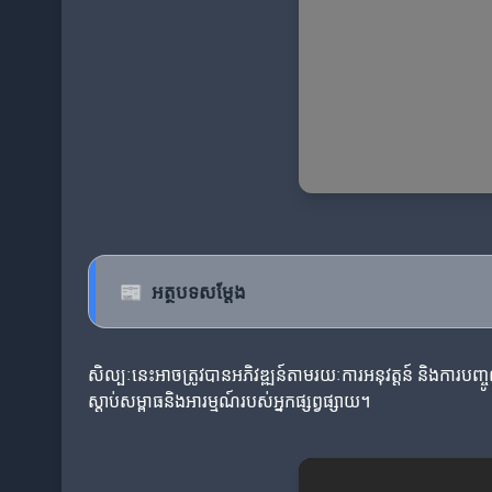
📰
អត្ថបទសម្តែង
សិល្បៈនេះអាចត្រូវបានអភិវឌ្ឍន៍តាមរយៈការអនុវត្តន៍ និងការបញ
ស្តាប់សម្ពាធនិងអារម្មណ៍របស់អ្នកផ្សព្វផ្សាយ។