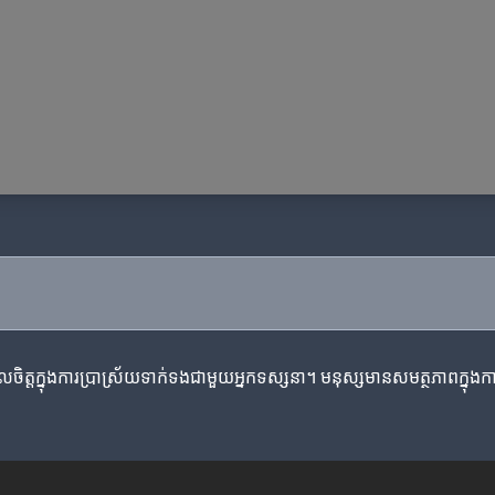
្ចូលចិត្តក្នុងការប្រាស្រ័យទាក់ទងជាមួយអ្នកទស្សនា។ មនុស្សមានសមត្ថភាពក្