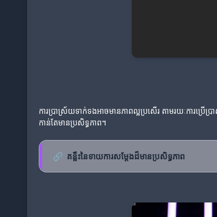
ការប្រាស្រ័យទាក់ទងអាចមានភាពល្អប្រសើរ តាមរយៈការប្រើប្រាស់
កាន់តែមានប្រសិទ្ធភាព។
🔗
គន្លឹះនៃទាយការសម្តែងដ៏មានប្រសិទ្ធភាព