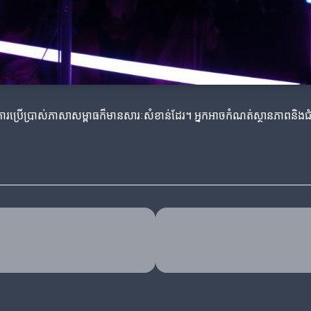
។ ការប្រើប្រាស់ភាសាសម្ពាធក៏មានសារៈសំខាន់ដែរ។ អ្នកអាចកំណត់ស្ថានភាពនិង