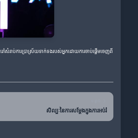
ជំរៅសំរាប់ការប្រាស្រ័យទាក់ទងរបស់អ្នកដោយការចាប់ផ្តើមចេញពី
បន្ទាប់
សិល្បៈនៃការសម្តែងក្នុងការអប់រំ