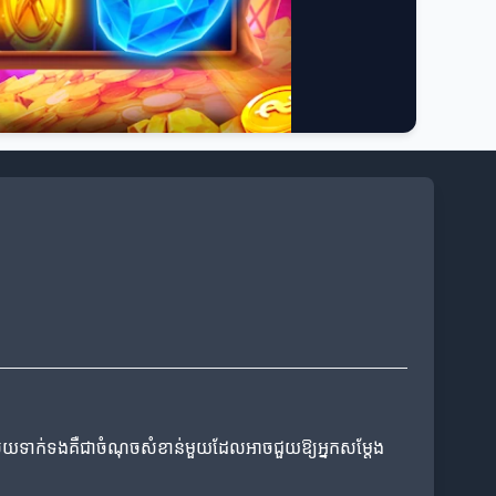
ាស្រ័យទាក់ទងគឺជាចំណុចសំខាន់មួយដែលអាចជួយឱ្យអ្នកសម្តែង