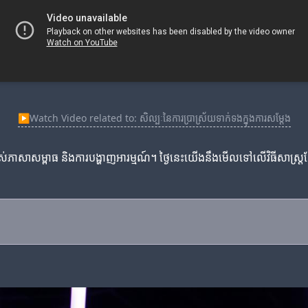
▶
Watch Video related to: សិល្បៈនៃការប្រាស្រ័យទាក់ទងក្នុងការសម្តែង
ភាសាសម្ពាធ និងការបង្ហាញអារម្មណ៍។ ថ្ងៃនេះយើងនឹងមើលទៅលើវិធីសាស្រ្តដែលអ