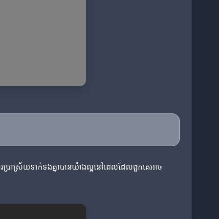
នុងការប្រាស្រ័យទាក់ទងគ្នាបានយ៉ាងល្អនៅពេលដែលពួកគេអាច