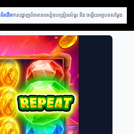
ំព័រដើម
ការបង្ហាញព័តមាន
មេរៀនបង្រៀន
សំនួរ និង ចម្លើយ
អត្ថបទសម្តែង